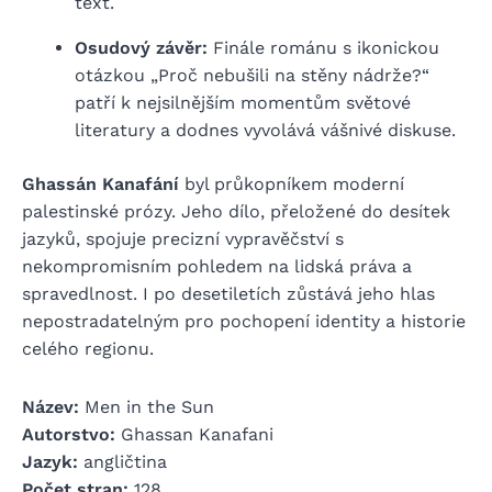
text.
Osudový závěr:
Finále románu s ikonickou
otázkou „Proč nebušili na stěny nádrže?“
patří k nejsilnějším momentům světové
literatury a dodnes vyvolává vášnivé diskuse.
Ghassán Kanafání
byl průkopníkem moderní
palestinské prózy. Jeho dílo, přeložené do desítek
jazyků, spojuje precizní vypravěčství s
nekompromisním pohledem na lidská práva a
spravedlnost. I po desetiletích zůstává jeho hlas
nepostradatelným pro pochopení identity a historie
celého regionu.
Název:
Men in the Sun
Autorstvo:
Ghassan Kanafani
Jazyk:
angličtina
Počet stran:
128