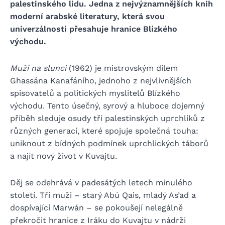
palestinského lidu. Jedna z nejvýznamnějších knih
moderní arabské literatury, která svou
univerzálností přesahuje hranice Blízkého
východu.
Muži na slunci
(1962) je mistrovským dílem
Ghassána Kanafáního, jednoho z nejvlivnějších
spisovatelů a politických myslitelů Blízkého
východu. Tento úsečný, syrový a hluboce dojemný
příběh sleduje osudy tří palestinských uprchlíků z
různých generací, které spojuje společná touha:
uniknout z bídných podmínek uprchlických táborů
a najít nový život v Kuvajtu.
Děj se odehrává v padesátých letech minulého
století. Tři muži – starý Abú Qais, mladý As’ad a
dospívající Marwán – se pokoušejí nelegálně
překročit hranice z Iráku do Kuvajtu v nádrži