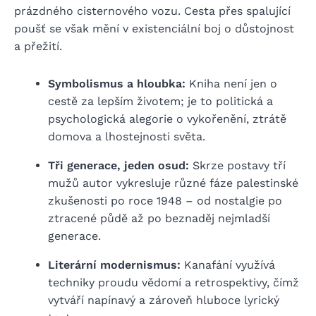
prázdného cisternového vozu. Cesta přes spalující
poušť se však mění v existenciální boj o důstojnost
a přežití.
Symbolismus a hloubka:
Kniha není jen o
cestě za lepším životem; je to politická a
psychologická alegorie o vykořenění, ztrátě
domova a lhostejnosti světa.
Tři generace, jeden osud:
Skrze postavy tří
mužů autor vykresluje různé fáze palestinské
zkušenosti po roce 1948 – od nostalgie po
ztracené půdě až po beznaděj nejmladší
generace.
Literární modernismus:
Kanafání využívá
techniky proudu vědomí a retrospektivy, čímž
vytváří napínavý a zároveň hluboce lyrický