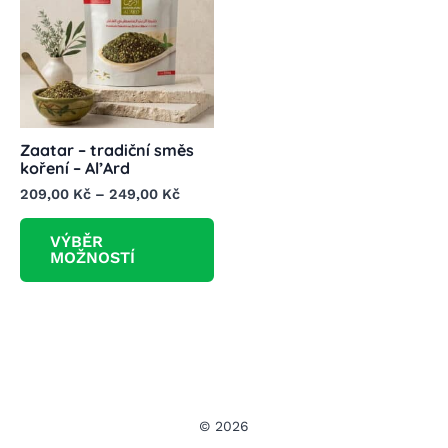
Zaatar – tradiční směs
koření – Al’Ard
Rozpětí
209,00
Kč
–
249,00
Kč
cen:
Tento
209,00 Kč
VÝBĚR
produkt
až
MOŽNOSTÍ
249,00 Kč
má
více
variant.
Možnosti
lze
vybrat
na
© 2026
stránce