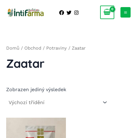
Přeskočit
na
MAI
obsah
ME
Domů
/
Obchod
/
Potraviny
/ Zaatar
Zaatar
Zobrazen jediný výsledek